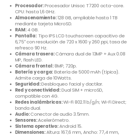
Procesador:
Procesador Unisoc T7200 octa-core.
CPU: hasta 1,6 GHz.
Almacenamiento:
128 GB, ampliable hasta 1 TB
mediante tarjeta MicroSD.
RAM:
4 GB.
Pantalla:
Tipo IPS LCD touchscreen capacitivo de
6,75″ con resolución de 720 x 1600 y 260 ppi, tasa de
refresco 90 Hz.
Cámara trasera:
Cámara dual de 13MP + Aux 0.08
MP, flash LED.
Cámara frontal:
8MP, 720p.
Batería y carga:
Batería de 5000 mAh (típica).
Admite carga de 10Watts.
Seguridad:
Desbloqueo facial y dactilar.
Red y conectividad:
Dual SIM + microSD,
compatible con 4G.
Redes inalámbricas:
Wi-Fi 802.11 b/g/n; Wi-Fi Direct;
banda dual.
Audio:
Conector de audio 3.5mm.
Sensores:
Acelerómetro.
Sistema operativo:
Android 15.
Dimensiones:
Altura: 167,6 mm, Ancho: 77,4 mm,