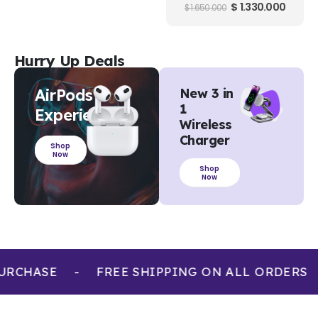
0
out of 5
$
1.330.000
$
1.650.000
Hurry Up Deals
AirPods
New 3 in
1
Experience
Wireless
Charger
Shop
Now
Shop
Now
URCHASE
-
FREE SHIPPING ON ALL ORDERS