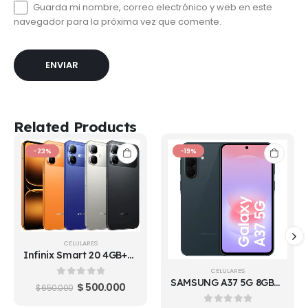
Guarda mi nombre, correo electrónico y web en este
navegador para la próxima vez que comente.
Related Products
-23%
-19%
CELULARES
Infinix Smart 20 4GB+4GB/128GB
CELULARES
SAMSUNG A37 5G 8GB/256GB
0
out of 5
$
500.000
$
650.000