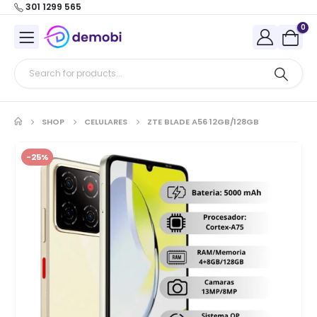
301 1299 565
0
SHOP
CELULARES
ZTE BLADE A56 12GB/128GB
-25%