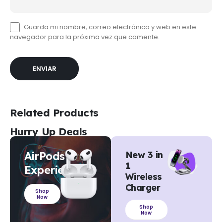
Guarda mi nombre, correo electrónico y web en este
navegador para la próxima vez que comente.
Related Products
Hurry Up Deals
AirPods
New 3 in
1
Experience
Wireless
Charger
Shop
Now
Shop
Now