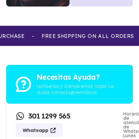
URCHASE
-
FREE SHIPPING ON ALL ORDERS
Necesitas Ayuda?
Escribenos y atenderemos todas tus
dudas
contacto@demobi.co
Horari
301 1299 565
de
atenci
de
Whatsapp
Whats
Lunes