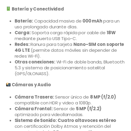
Batería y Conectividad
Batería:
Capacidad masiva de
000 mAh
para un
uso prolongado durante días.
Carga:
Soporta carga rápida por cable de
18W
mediante puerto USB Tipo-C.
Redes:
Ranura para tarjeta
Nano-SIM con soporte
4G LTE
(permite datos móviles sin depender de
redes Wi-Fi).
Otras conexiones:
Wi-Fi de doble banda, Bluetooth
5.3 y sistema de posicionamiento satelital
(GPS/GLONASS).
Cámaras y Audio
Cámara Trasera:
Sensor único de
8 MP (f/2.0)
compatible con HDR y video a 1080p.
Cámara Frontal:
Sensor de
5 MP (f/2.2)
optimizado para videollamadas.
Sistema de Sonido:
Cuatro altavoces estéreo
con certificación Dolby Atmos y retención del