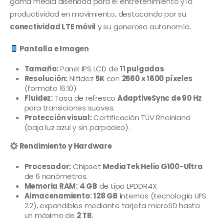
gama media diseñada para el entretenimiento y la
productividad en movimiento, destacando por su
conectividad LTE móvil
y su generosa autonomía.
Pantalla e Imagen
Tamaño:
Panel IPS LCD de
11 pulgadas
.
Resolución:
Nitidez
5K
con
2560 x 1600 píxeles
(formato 16:10).
Fluidez:
Tasa de refresco
AdaptiveSync de 90 Hz
para transiciones suaves.
Protección visual:
Certificación TÜV Rheinland
(baja luz azul y sin parpadeo).
Rendimiento y Hardware
Procesador:
Chipset
MediaTek Helio G100-Ultra
de 6 nanómetros.
Memoria RAM:
4 GB
de tipo LPDDR4X.
Almacenamiento:
128 GB
internos (tecnología UFS
2.2), expandibles mediante tarjeta microSD hasta
un máximo de
2 TB
.