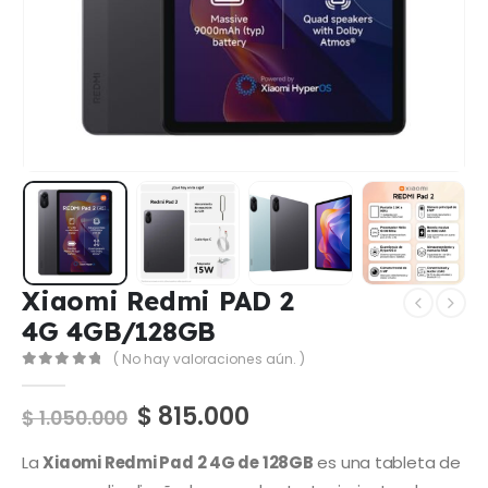
Xiaomi Redmi PAD 2
4G 4GB/128GB
( No hay valoraciones aún. )
0
out of 5
$
815.000
$
1.050.000
La
Xiaomi Redmi Pad 2 4G de 128GB
es una tableta de